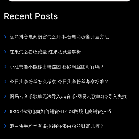
for:
Recent Posts
远洋抖音电商橱窗怎么开-抖音电商橱窗开启方法
红果怎么看收藏量-红果收藏量解析
小红书能不能移出粉丝团-移除粉丝团可行吗？
今日头条粉丝怎么考察-今日头条粉丝考察标准？
网易云音乐歌单无法导入qq音乐-网易云歌单QQ导入失败
tiktok跨境电商如何铺货-TikTok跨境电商铺货技巧
浪白快手粉丝有多少钱的-浪白粉丝财富几何？