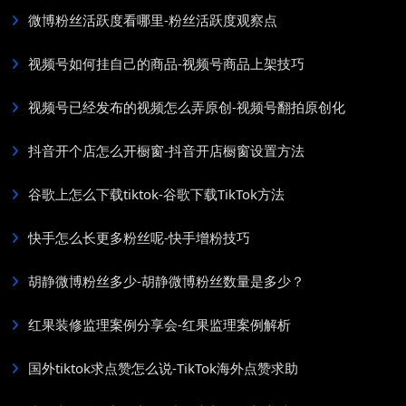
微博粉丝活跃度看哪里-粉丝活跃度观察点
视频号如何挂自己的商品-视频号商品上架技巧
视频号已经发布的视频怎么弄原创-视频号翻拍原创化
抖音开个店怎么开橱窗-抖音开店橱窗设置方法
谷歌上怎么下载tiktok-谷歌下载TikTok方法
快手怎么长更多粉丝呢-快手增粉技巧
胡静微博粉丝多少-胡静微博粉丝数量是多少？
红果装修监理案例分享会-红果监理案例解析
国外tiktok求点赞怎么说-TikTok海外点赞求助