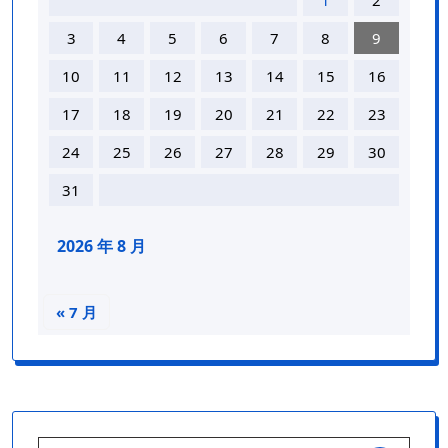
1
2
3
4
5
6
7
8
9
10
11
12
13
14
15
16
17
18
19
20
21
22
23
24
25
26
27
28
29
30
31
2026 年 8 月
« 7 月