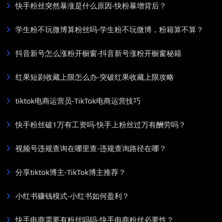
快手粉丝突然暴涨是什么原因-快粉暴增背后？
学生粉不玩微博算粉丝吗-学生粉不玩微博，粉籍算不算？
抖音新号怎么涨粉开橱窗-抖音新号涨粉开橱窗秘籍
红果短剧收藏上限怎么办-突破红果收藏上限攻略
tiktok电商运营员-TikTok电商运营技巧
快手粉丝破1万有工资吗-快手上粉丝过万有酬劳吗？
视频号违规查询在哪里查-违规查询路径在哪？
分享tiktok博主-TikTok博主推荐？
小红书赚钱模式-小红书如何盈利？
快手电商需要有粉丝吗吗-快手电商粉丝必要性？