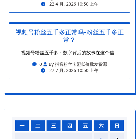
22 4 月, 2026 10:50 上午
视频号粉丝五千多正常吗-粉丝五千多正
常？
视频号粉丝五千多：数字背后的故事在这个信…
0
By 抖音粉丝卡盟低价批发货源
27 7 月, 2026 10:50 上午
一
二
三
四
五
六
日