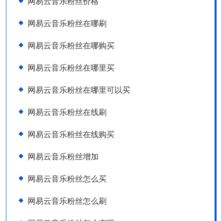
网易云音乐粉丝价格
网易云音乐粉丝在哪刷
网易云音乐粉丝在哪购买
网易云音乐粉丝在哪里买
网易云音乐粉丝在哪里可以买
网易云音乐粉丝在线刷
网易云音乐粉丝在线购买
网易云音乐粉丝增加
网易云音乐粉丝怎么买
网易云音乐粉丝怎么刷