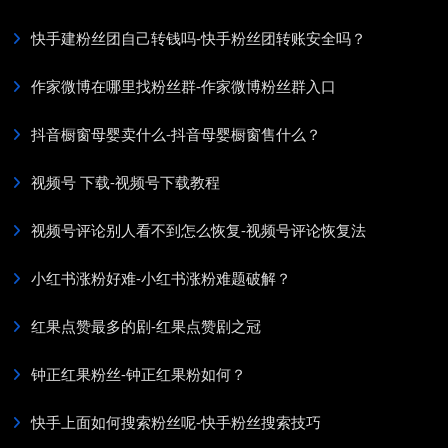
快手建粉丝团自己转钱吗-快手粉丝团转账安全吗？
作家微博在哪里找粉丝群-作家微博粉丝群入口
抖音橱窗母婴卖什么-抖音母婴橱窗售什么？
视频号 下载-视频号下载教程
视频号评论别人看不到怎么恢复-视频号评论恢复法
小红书涨粉好难-小红书涨粉难题破解？
红果点赞最多的剧-红果点赞剧之冠
钟正红果粉丝-钟正红果粉如何？
快手上面如何搜索粉丝呢-快手粉丝搜索技巧