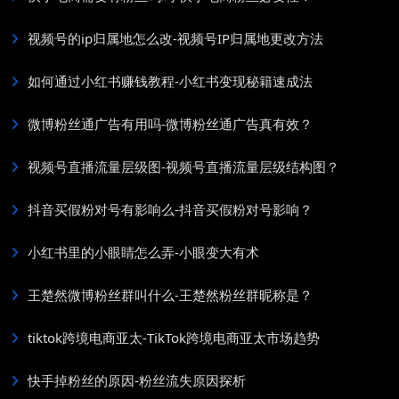
视频号的ip归属地怎么改-视频号IP归属地更改方法
如何通过小红书赚钱教程-小红书变现秘籍速成法
微博粉丝通广告有用吗-微博粉丝通广告真有效？
视频号直播流量层级图-视频号直播流量层级结构图？
抖音买假粉对号有影响么-抖音买假粉对号影响？
小红书里的小眼睛怎么弄-小眼变大有术
王楚然微博粉丝群叫什么-王楚然粉丝群昵称是？
tiktok跨境电商亚太-TikTok跨境电商亚太市场趋势
快手掉粉丝的原因-粉丝流失原因探析