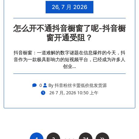
26, 7 月 2026
怎么开不通抖音橱窗了呢-抖音橱
窗开通受阻？
抖音橱窗：一道难解的数字谜题在信息爆炸的今天，抖
音作为一款极具影响力的短视频平台，已经成为许多人
创业…
0
By 抖音粉丝卡盟低价批发货源
26 7 月, 2026 10:50 上午
…
文