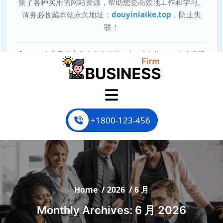
Skip
to
content
+1800-123-456
Home
/
2026
/
6 月
Monthly Archives: 6 月 2026